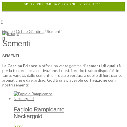
SPEDIZIONE GRATUITA PER ORDINI SUPERIORI A 150€
Home
/
Orto e Giardino
/ Sementi
Sementi
SEMENTI
La Cascina Brianzola
offre una vasta gamma di
sementi di qualità
per la tua prossima coltivazione. I nostri prodotti sono disponibili in
tante varietà, dalle sementi di frutta e verdura a quelle di fiori, piante
aromatiche e da giardino. Goditi una piacevole
coltivazione
con i
nostri sementi!
Fagiolo Rampicante
Neckargold
2,50
€