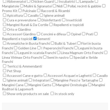
Abbeveratoi
Chicken Guard
Incubatrici
Lampade
Mangiatoie
Mulini & Sgranatoi
Nidi
Pollai, recinti & gabbie
Promo Kit
Pulcinaie
Raccordi & Ricambi
Apicoltura
Cavallo
Igiene animali
Cura e prevenzione
Disinfettanti
Insetticidi
Mangimi Rurali & Da Cortile
Repellenti e topicidi
Orto e Giardino
Accessori Giardino
Concimi e difesa
Opinel
Prati
Repellenti e topicidi
Sementi
Aromatiche in Busta Franchi
Bulbi & Tuberi
Fiori in busta
Franchi
Golden Line
I Peperoncini Franchi
Legumi in busta
Franchi
Legumi in scatola Franchi
Linea Magnum Orto Franchi
Linea Virimax Orto Franchi
Semi in nastro
Speciali e Ibride
Franchi
Terricci & Ammendanti
Pet Shop
Accassori Cane e gatto
Accessori Acquari e Laghetti
Cavallo
Igiene animali
Integratori
Mangime Pesci e Tartarughe
Mangimi Cane
Mangimi Gatto
Mangimi Ornitologia
Mangimi
Roditori & Lagomorfi
Show only products on sale
In stock only