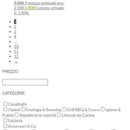
2,00
€
Il prezzo originale era:
2,00€.
1,80
€
Il prezzo attuale
è: 1,80€.
1
2
3
4
…
10
11
12
→
PREZZO
CATEGORIE
Casalinghi
Opinel
Enologia & Brewing
Grill BBQ & Fuoco
Igiene &
Pulizia
Repellenti & topicidi
Utensili da Cucina
Fattoria
Accessori & Co.