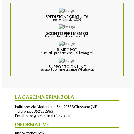
SPEDIZIONE GRATUITA
per ordini da 150 €
SCONTO PER I MEMBRI
tramite la nostra newsletter
RIMBORSO
su tutti i prodotti esclusi i mangimi
SUPPORTO ON LINE
supporto on line tramite WhatsApp
LA CASCINA BRIANZOLA
Indirizzo: Via Madonnina 36 - 20833 Giussano (MB)
Telefono:
0362 852963
Email:
shop@lacascinabrianzola.it
INFORMATIVE
PRIVACY POLICY